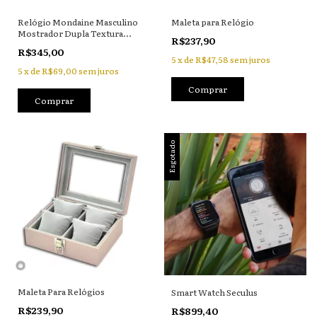
Relógio Mondaine Masculino
Maleta para Relógio
Mostrador Dupla Textura
R$237,90
Prata
R$345,00
5
x
de
R$47,58
sem juros
5
x
de
R$69,00
sem juros
Esgotado
Maleta Para Relógios
Smart Watch Seculus
R$239,90
R$899,40