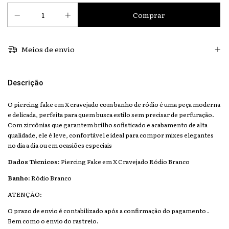
Meios de envio
Descrição
O piercing fake em X cravejado com banho de ródio é uma peça moderna
e delicada, perfeita para quem busca estilo sem precisar de perfuração.
Com zircônias que garantem brilho sofisticado e acabamento de alta
qualidade, ele é leve, confortável e ideal para compor mixes elegantes
no dia a dia ou em ocasiões especiais
Dados Técnicos:
Piercing Fake em X Cravejado Ródio Branco
Banho:
Ródio Branco
ATENÇÃO:
O prazo de envio é contabilizado após a confirmação do pagamento .
Bem como o envio do rastreio.