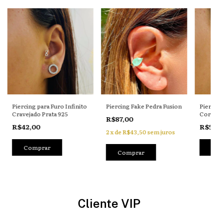
Piercing para Furo Infinito
Piercing Fake Pedra Fusion
Pierci
Cravejado Prata 925
Coraç
R$87,00
Prata 
R$42,00
R$59
2
x
de
R$43,50
sem juros
Cliente VIP